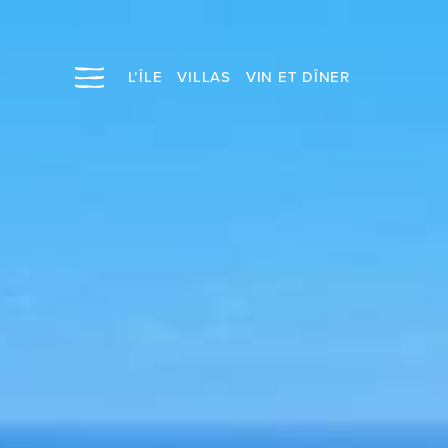
L’ÎLE
VILLAS
VIN ET DÎNER