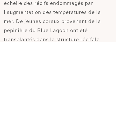
échelle des récifs endommagés par
l'augmentation des températures de la
mer. De jeunes coraux provenant de la
pépinière du Blue Lagoon ont été
transplantés dans la structure récifale
imprimée en 3D. Moins de cinq ans plus
tard, le récif montre des signes de vie
florissante avec ses propres résidents
marins, dont une murène géante !