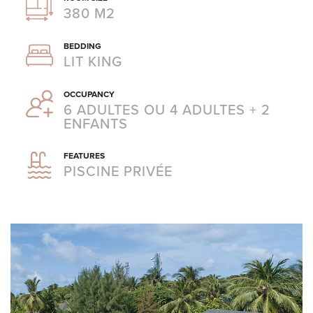
380 M2
BEDDING
LIT KING
OCCUPANCY
6 ADULTES OU 4 ADULTES + 2
ENFANTS
FEATURES
PISCINE PRIVÉE