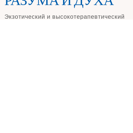
РАЗУМА И ДУХА
Экзотический и высокотерапевтический
массаж с использованием
ароматических травяных масел для
стимуляции жизненно важных точек тела